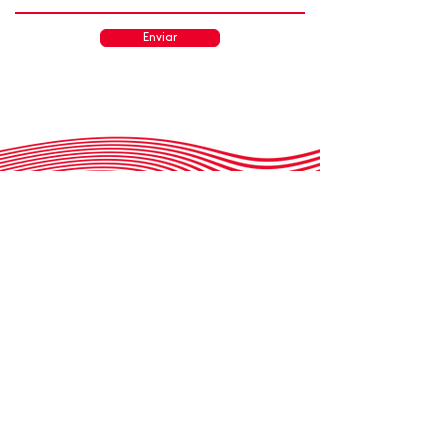
Enviar
MENU
Quem somos?
Produtos
B
l
o
g
Contato
Trabalhe Conosco
Distribuidores
Exportação
SAC