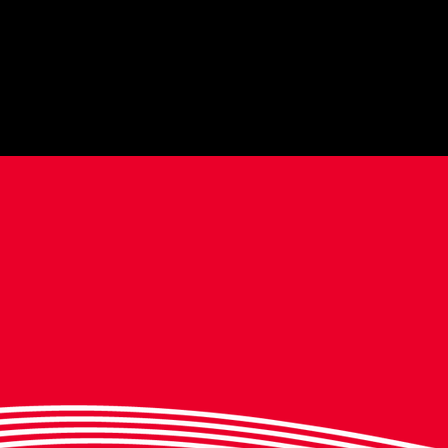
o
ilu Top
op Wa
ve