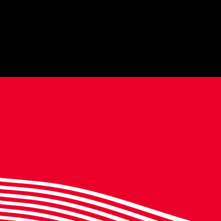
M
Q
P
B
l
C
T
Di
E
S
Po
P