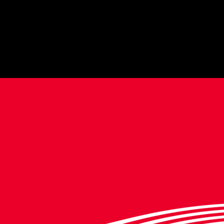
Acesse nosso catálog
Download em .pdf
ENU
PRODUTOS
uem somos?
Batata Palha
Pipo Show
B
rodutos
Biluzitos
Pipoca Bilu
T
o
g
Biscoito de Polvilho
Pipoca Açúcar de
ontato
Biscoito Biluzitos
Coco
rabalhe Conosco
Pic Premium
Batata Crisps
stribuidores
xportação
AC
lítica de
rivacidade